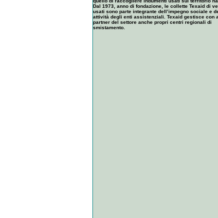
quello di raccogliere indumenti usati sul territorio n
Dal 1973, anno di fondazione, le collette Texaid di ves
usati sono parte integrante dell’impegno sociale e d
attività degli enti assistenziali. Texaid gestisce con a
partner del settore anche propri centri regionali di
smistamento.