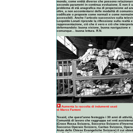
mondo, come entità diverse che possono relazionar
secondo parametri in continua evoluzione. E non è 
problema di età anagrafica ma di propensione ad an
oltre, a non accontentarsi delle modalità di comunic
codificate o proposte come normali e come normal
accessibili. Anche l’articolo successivo sulla televi
Leopoldo Lonati riprende la riflessione sulla realtà e
rappresentazione, ciò che è vero e ciò che interpreta
deformandolo: buona visione, buona navigazione e
comunque... buona lettura. R.N.
Aumenta la raccolta di indumenti usati
di Marco Fantoni
Texaid, che quest’anno festeggia i 30 anni di attività
Comunità di lavoro che raggruppa sei enti assistenzi
(Croce Rossa Svizzera, Soccorso Svizzero d’Inverno
Soccorso Operaio Svizzero, Caritas Svizzera, Opera
Aiuto delle Chiese Evangeliche Svizzere) il cui obiet