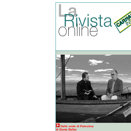
Dalle onde di Palestina
di Dante Balbo