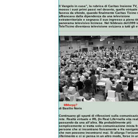
Il Vangelo in casa”, la rubrica di Caritas Insieme TV,
mosso i suoi primi passi nel deserto, quello virtuale
faceva da sfondo, quando finalmente Caritas Ticino 
affrancava dalla dipendenza da una televisione
extraterritoriale e segnava il suo ingresso a pieno ti
panorama televisivo ticinese. Nel febbraio del1999 in
TeleTicino diventava televisione svizzera a tutti gli ef
MMorpg?
di Basilio Noris
Continuano gli spunti di riflessioni sulla comunicazi
rete. Realtà virtuale e IRL (In Real Life=nella vita rea
passando da una all’altra. Ma probabilmente più
semplicemente si tratta solo comunicazione mista fr
persone che si incontrano fisicamente e fra navigator
che non possono incontrarsi mai. Si allarga l’orizzon
riferimento e ci si pensa in un altro modo, forse in un