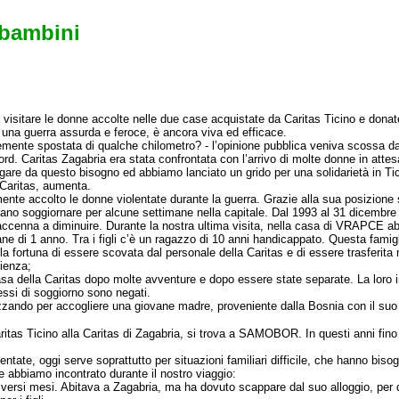
bambini
 visitare le donne accolte nelle due case acquistate da Caritas Ticino e donat
una guerra assurda e feroce, è ancora viva ed efficace.
te spostata di qualche chilometro? - l’opinione pubblica veniva scossa da ../../
rd. Caritas Zagabria era stata confrontata con l’arrivo di molte donne in attes
errogare da questo bisogno ed abbiamo lanciato un grido per una solidarietà in 
i Caritas, aumenta.
nte accolto le donne violentate durante la guerra. Grazie alla sua posizione s
vevano soggiornare per alcune settimane nella capitale. Dal 1993 al 31 dicemb
accenna a diminuire. Durante la nostra ultima visita, nella casa di VRAPCE a
vane di 1 anno. Tra i figli c’è un ragazzo di 10 anni handicappato. Questa fam
 la fortuna di essere scovata dal personale della Caritas e di essere trasferit
lienza;
asa della Caritas dopo molte avventure e dopo essere state separate. La loro in
essi di soggiorno sono negati.
nizzando per accogliere una giovane madre, proveniente dalla Bosnia con il su
tas Ticino alla Caritas di Zagabria, si trova a SAMOBOR. In questi anni fino
ate, oggi serve soprattutto per situazioni familiari difficile, che hanno bisog
 abbiamo incontrato durante il nostro viaggio:
iversi mesi. Abitava a Zagabria, ma ha dovuto scappare dal suo alloggio, per de