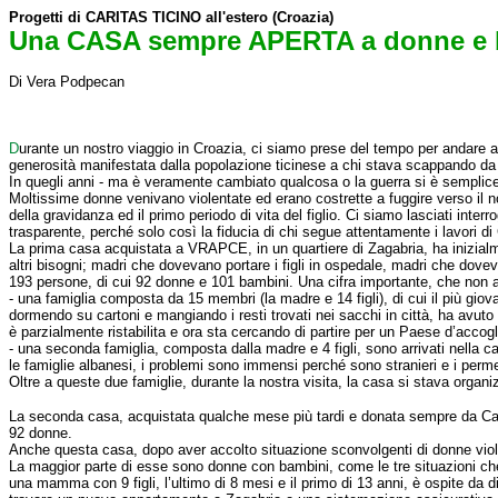
Progetti di CARITAS TICINO all'estero (Croazia)
Una
CASA sempre APERTA a donne e 
Di Vera Podpecan
D
urante un nostro viaggio in Croazia, ci siamo prese del tempo per andare a
generosità manifestata dalla popolazione ticinese a chi stava scappando da 
In quegli anni - ma è veramente cambiato qualcosa o la guerra si è semplicemen
Moltissime donne venivano violentate ed erano costrette a fuggire verso il no
della gravidanza ed il primo periodo di vita del figlio. Ci siamo lasciati int
trasparente, perché solo così la fiducia di chi segue attentamente i lavori d
La prima casa acquistata a VRAPCE, in un quartiere di Zagabria, ha inizialme
altri bisogni; madri che dovevano portare i figli in ospedale, madri che do
193 persone, di cui 92 donne e 101 bambini. Una cifra importante, che non 
- una famiglia composta da 15 membri (la madre e 14 figli), di cui il più gio
dormendo su cartoni e mangiando i resti trovati nei sacchi in città, ha avuto
è parzialmente ristabilita e ora sta cercando di partire per un Paese d’accog
- una seconda famiglia, composta dalla madre e 4 figli, sono arrivati nella c
le famiglie albanesi, i problemi sono immensi perché sono stranieri e i perm
Oltre a queste due famiglie, durante la nostra visita, la casa si stava orga
La seconda casa, acquistata qualche mese più tardi e donata sempre da Cari
92 donne.
Anche questa casa, dopo aver accolto situazione sconvolgenti di donne violent
La maggior parte di esse sono donne con bambini, come le tre situazioni che
una mamma con 9 figli, l’ultimo di 8 mesi e il primo di 13 anni, è ospite da d