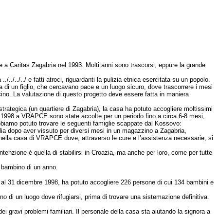
e a Caritas Zagabria nel 1993. Molti anni sono trascorsi, eppure la grande
../../ e fatti atroci, riguardanti la pulizia etnica esercitata su un popolo.
a di un figlio, che cercavano pace e un luogo sicuro, dove trascorrere i mesi
Ticino. La valutazione di questo progetto deve essere fatta in maniera
trategica (un quartiere di Zagabria), la casa ha potuto accogliere moltissimi
re 1998 a VRAPCE sono state accolte per un periodo fino a circa 6-8 mesi,
bbiamo potuto trovare le seguenti famiglie scappate dal Kossovo:
iglia dopo aver vissuto per diversi mesi in un magazzino a Zagabria,
a nella casa di VRAPCE dove, attraverso le cure e l’assistenza necessarie, si
tenzione è quella di stabilirsi in Croazia, ma anche per loro, come per tutte
o bambino di un anno.
 al 31 dicembre 1998, ha potuto accogliere 226 persone di cui 134 bambini e
no di un luogo dove rifugiarsi, prima di trovare una sistemazione definitiva.
i gravi problemi familiari. Il personale della casa sta aiutando la signora a