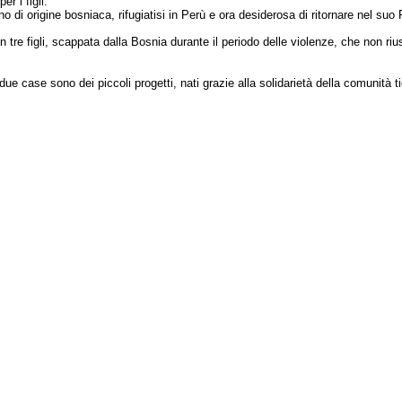
r i figli.
 di origine bosniaca, rifugiatisi in Perù e ora desiderosa di ritornare nel su
 tre figli, scappata dalla Bosnia durante il periodo delle violenze, che non riu
e due case sono dei piccoli progetti, nati grazie alla solidarietà della comunità