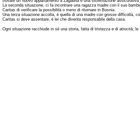
trovare un nuovo appartamento a Zagabria e una sistemazione assicurativa pe
La seconda situazione, ci fa incontrare una ragazza madre con il suo bambino
Caritas di verificare la possibilità o meno di ritornare in Bosnia.
Una terza situazione accolta, è quella di una madre con grosse difficoltà, con
Caritas si deve assentare, è lei che diventa responsabile della casa.
Ogni situazione racchiude in sé una storia, fatta di tristezza e di atrocità; l