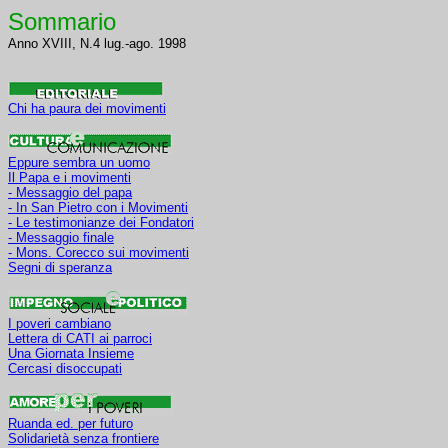
Sommario
Anno XVIII, N.4 lug.-ago. 1998
Chi ha paura dei movimenti
Eppure sembra un uomo
Il Papa e i movimenti
- Messaggio del papa
- In San Pietro con i Movimenti
- Le testimonianze dei Fondatori
- Messaggio finale
- Mons. Corecco sui movimenti
Segni di speranza
I poveri cambiano
Lettera di CATI ai parroci
Una Giornata Insieme
Cercasi disoccupati
Ruanda ed. per futuro
Solidarietà senza frontiere