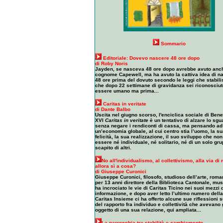
Sommario
Editoriale: Dovevo nascere 48 ore dopo
di Roby Noris
Jayden, se nasceva 48 ore dopo avrebbe avuto anch
cognome Capewell, ma ha avuto la cattiva idea di n
48 ore prima del dovuto secondo le leggi che stabil
che dopo 22 settimane di gravidanza sei riconosciu
essere umano ma prima...
Caritas in veritate
di Dante Balbo
Uscita nel giugno scorso, l'enciclica sociale di Bene
XVI
Caritas in veritate
è un tentativo di alzare lo sgu
senza negare i rendiconti di cassa, ma pensando ad
un’economia globale, al cui centro stia l’uomo, la s
felicità, la sua realizzazione, il suo sviluppo che no
essere né individuale, né solitario, né di un solo gr
scapito di altri.
No all'individualismo, al collettivismo, alla via di
allora sì a cosa?
di Giuseppe Curonici
Giuseppe Curonici, filosofo, studioso dell’arte, roma
per 13 anni direttore della Biblioteca Cantonale, mus
ha incrociato le vie di Caritas Ticino nei suoi mezzi 
informazione, e dopo aver letto l’ultimo numero della
Caritas Insieme ci ha offerto alcune sue riflessioni 
del rapporto fra individuo e collettività che avevano g
oggetto di una sua relazione, qui ampliata...
La parrocchia tra stabilità e cambiamento