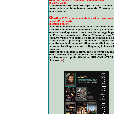
di Dante Balbo
Il vescovo Pier Giacomo Grampa a Caritas Insieme
presenta la sua ultima lettera pastorale:
E pose la s
in mezzo a noi
.
Berlino 1989: a venti anni dalla caduta cosa resta
muro? (Prima parte)
di Marco Fantoni
Venti anni sono trascorsi dalla caduta del muro di B
il sistema economico e politico legato a questo simb
sembra ormai sgretolato: ma
come vivono oggi le p
nei Paesi un tempo legati a Mosca ? Cosa pensano?
Abbiamo voluto raccogliere tre testimonianze di col
hanno vissuto il passaggio dal sistema a regime co
a quello attuale di economia di mercato. Abbiamo sc
persone che all’epoca erano in Ungheria, Polonia e
Sovietica.
Intervistiamo, in questa prima parte dell'articolo, pa
Witold Szulczynski , direttore di Caritas Georgia.
(per l'intervista a padre Witold in VERSIONE INTEG
cliccare
qui
)