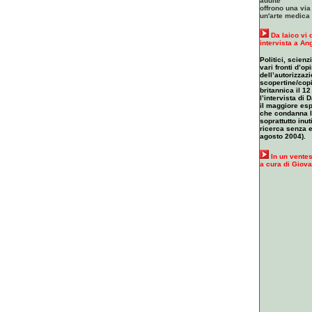
adulte
offrono una via
un'arte medica 
Da laico vi 
intervista a An
Politici, scien
vari fronti d’op
dell’autorizzaz
scopertine/copi
britannica il 1
l’intervista di
il maggiore esp
che condanna l
soprattutto inut
ricerca senza 
agosto 2004).
In un ventes
a cura di Giova