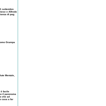
21 settembre
inese e Alfredo
nianza di pag.
acomo Grampa
lute Mentale,
 è facile
no il panorama
no che ad
a casa a far