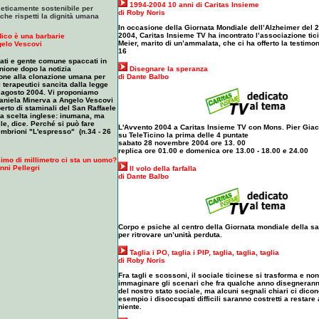
1994-2004 10 anni di Caritas Insieme
 eticamente sostenibile per
di Roby Noris
che rispetti la dignità umana
In occasione della Giornata Mondiale dell’Alzheimer del 
2004, Caritas Insieme TV ha incontrato l’associazione tic
dico è una barbarie
Meier, marito di un’ammalata, che ci ha offerto la testimo
gelo Vescovi
16
ziati e gente comune spaccati in
Disegnare la speranza
inione dopo la notizia
di Dante Balbo
ione alla clonazione umana per
 terapeutici sancita dalla legge
2 agosto 2004. Vi proponiamo
 Daniela Minerva a Angelo Vescovi
erto di staminali del San Raffaele
a scelta inglese: inumana, ma
ile, dice. Perché si può fare
L'Avvento 2004 a Caritas Insieme TV con Mons. Pier Gi
embrioni "L'espresso" (n.34 - 26
su TeleTicino la prima delle 4 puntate
sabato 28 novembre 2004 ore 13. 00
replica ore 01.00 e domenica ore 13.00 - 18.00 e 24.00
imo di millimetro ci sta un uomo?
nni Pellegri
Il volo della farfalla
di Dante Balbo
Corpo e psiche al centro della Giornata mondiale della sa
per ritrovare un’unità perduta.
Taglia i PO, taglia i PIP, taglia, taglia, taglia
di Roby Noris
Fra tagli e scossoni, il sociale ticinese si trasforma e non
immaginare gli scenari che fra qualche anno disegneran
del nostro stato sociale, ma alcuni segnali chiari ci dico
esempio i disoccupati difficili saranno costretti a restare 
niente.