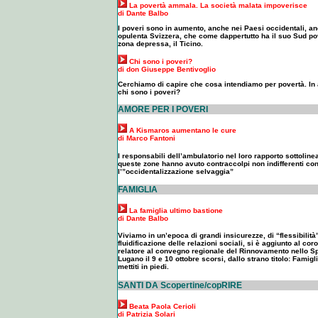
La povertà ammala. La società malata impoverisce
di Dante Balbo
I poveri sono in aumento, anche nei Paesi occidentali, an
opulenta Svizzera, che come dappertutto ha il suo Sud po
zona depressa, il Ticino.
Chi sono i poveri?
di don Giuseppe Bentivoglio
Cerchiamo di capire che cosa intendiamo per povertà. In a
chi sono i poveri?
AMORE PER I POVERI
A Kismaros aumentano le cure
di Marco Fantoni
I responsabili dell’ambulatorio nel loro rapporto sottoli
queste zone hanno avuto contraccolpi non indifferenti co
l’”occidentalizzazione selvaggia”
FAMIGLIA
La famiglia ultimo bastione
di Dante Balbo
Viviamo in un’epoca di grandi insicurezze, di “flessibilità
fluidificazione delle relazioni sociali, si è aggiunto al cor
relatore al convegno regionale del Rinnovamento nello Spi
Lugano il 9 e 10 ottobre scorsi, dallo strano titolo: Famigli
mettiti in piedi.
SANTI DA Scopertine/copRIRE
Beata Paola Cerioli
di Patrizia Solari