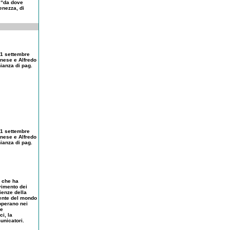
 “da dove
enezza, di
21 settembre
inese e Alfredo
nianza di pag.
21 settembre
inese e Alfredo
nianza di pag.
a che ha
vimento dei
ienze della
 gente del mondo
 operano nei
ze
ci, la
unicatori.