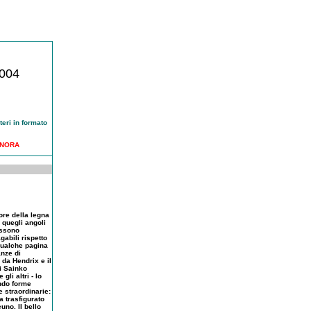
2004
nteri in formato
INORA
dore della legna
i quegli angoli
possono
abili rispetto
qualche pagina
anze di
 da Hendrix e il
i Sainko
li altri - lo
ando forme
 straordinarie:
 trasfigurato
no. Il bello