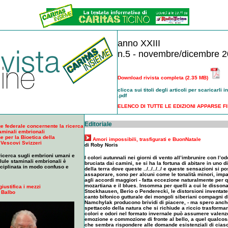
anno XXIII
n.5 - novembre/dicembre 
Download rivista completa (2.35 MB)
clicca sui titoli degli articoli per scaricarli i
.pdf
ELENCO DI TUTTE LE EDIZIONI APPARSE F
Editoriale
e federale concernente la ricerca
taminali embrionali
 per la Bioetica della
Amori impossibili, trasfigurati e BuonNatale
 Vescovi Svizzeri
di Roby Noris
 ricerca sugli embrioni umani e
I colori autunnali nei giorni di vento all’imbrunire con l’o
llule staminali embrionali è
bruciata dai camini, se si ha la fortuna di abitare in uno d
ciplinata in modo confuso e
della terra dove queste ../../../../ e queste sensazioni si 
assaporare, sono per alcuni come le tonalità minori, impag
agli accordi maggiori - fatta eccezione naturalmente per 
mozartiana e il blues. Insomma per quelli a cui le disson
iustifica i mezzi
Stockhausen, Berio o Penderecki, le distorsioni inventate
 Balbo
canto bifonico gutturale dei mongoli siberiani compagni d
Namchylak producono brividi di piacere, - ma spero anche g
spettacolo della natura che si richiude a riccio trasform
colori e odori nel formato invernale può assumere valenze
emozione e commozione di fronte al bello, a quel qualcosa
che sembra rispondere alle domande esistenziali di ciascu