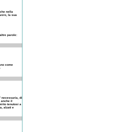
che nella
vero, la sua
ltre parole:
neano come
n
” necessaria, di
o anche il
rito tenutosi a
a, alzati e