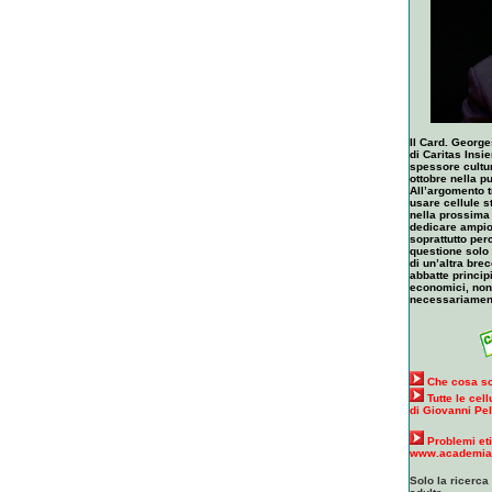
Il Card. George
di Caritas Insi
spessore cultu
ottobre nella p
All’argomento tr
usare cellule s
nella prossima
dedicare ampio 
soprattutto per
questione solo
di un’altra bre
abbatte princip
economici, non
necessariament
Che cosa son
Tutte le cel
di Giovanni Pel
Problemi eti
www.academiav
Solo la ricerca