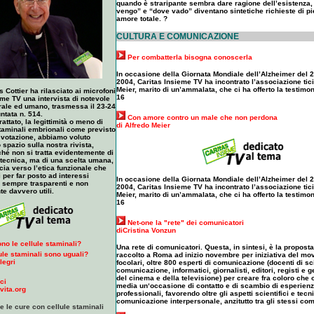
quando è straripante sembra dare ragione dell’esistenza,
vengo” e “dove vado” diventano sintetiche richieste di pi
amore totale. ?
CULTURA E COMUNICAZIONE
Per combatterla bisogna conoscerla
In occasione della Giornata Mondiale dell’Alzheimer del 
2004, Caritas Insieme TV ha incontrato l’associazione tic
Meier, marito di un’ammalata, che ci ha offerto la testimo
s Cottier ha rilasciato ai microfoni
16
eme TV una intervista di notevole
rale ed umano, trasmessa il 23-24
untata n. 514.
Con amore contro un male che non perdona
attato, la legittimità o meno di
di Alfredo Meier
taminali embrionali come previsto
 votazione, abbiamo voluto
spazio sulla nostra rivista,
ché non si tratta evidentemente di
 tecnica, ma di una scelta umana,
ccia verso l’etica funzionale che
i per far posto ad interessi
In occasione della Giornata Mondiale dell’Alzheimer del 
 sempre trasparenti e non
2004, Caritas Insieme TV ha incontrato l’associazione tic
e davvero utili.
Meier, marito di un’ammalata, che ci ha offerto la testimo
16
Net-one la "rete" dei comunicatori
diCristina Vonzun
o le cellule staminali?
Una rete di comunicatori. Questa, in sintesi, è la propost
lule staminali sono uguali?
raccolto a Roma ad inizio novembre per iniziativa del mo
legri
focolari, oltre 800 esperti di comunicazione (docenti di sc
comunicazione, informatici, giornalisti, editori, registi e
del cinema e della televisione) per creare fra coloro che
ci
media un‘occasione di contatto e di scambio di esperien
ita.org
professionali, favorendo oltre gli aspetti scientifici e tecni
comunicazione interpersonale, anzitutto tra gli stessi com
 e le cure con cellule staminali