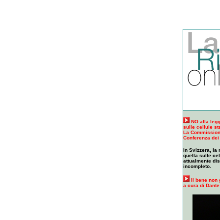
NO alla legg
sulle cellule s
La Commissione
Conferenza dei
In Svizzera, la
quella sulle ce
attualmente dis
incompleto.
Il bene non g
a cura di Dante