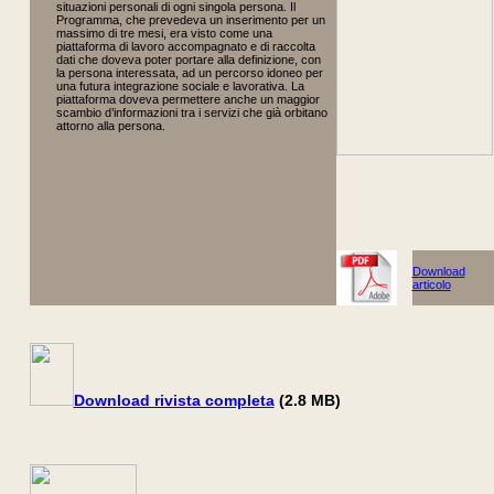
situazioni personali di ogni singola persona. Il
Programma, che prevedeva un inserimento per un
massimo di tre mesi, era visto come una
piattaforma di lavoro accompagnato e di raccolta
dati che doveva poter portare alla definizione, con
la persona interessata, ad un percorso idoneo per
una futura integrazione sociale e lavorativa. La
piattaforma doveva permettere anche un maggior
scambio d’informazioni tra i servizi che già orbitano
attorno alla persona.
Download
articolo
Download rivista completa
(2.8 MB)