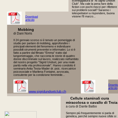
sceneggiatura di "Al Sigrid Undset
Club". Ma vale la pena fare della
fiction con pochi mezzi per riflettere
sui problemi sociali? Saranno i
telespettatori a rispondere, buona
visione l'8 marzo...
Download
articolo
Mobbing
di Dani Noris
Il 24 gennaio scorso si è tenuto un pomeriggio di
studio per parlare di mobbing, approfondire i
principali elementi del fenomeno e individuare
possibili strumenti preventivi e informativi. Lo si è
fatto a partire dal filmato “Emma” tratto dal
lungometraggio, che racconta le storie di quattro
donne discriminate sul lavoro, realizzato nell’ambito
del nostro progetto “Sigrid Undset, per una reale
parità nella vita professionale”. Hanno condotto il
seminario Anita Testa-Mader dr. psic. ricercatrice
psicosociale e Marilena Fontaine, avvocata,
consulente per la condizione femminile...
Downlo
articolo
www.sigridundsetclub.ch
Cellule staminali cura
miracolosa o cavallo di Troia
a cura di Dante Balbo
Sempre più frequentemente si parla di
genetica, perché sempre nuove sfide si