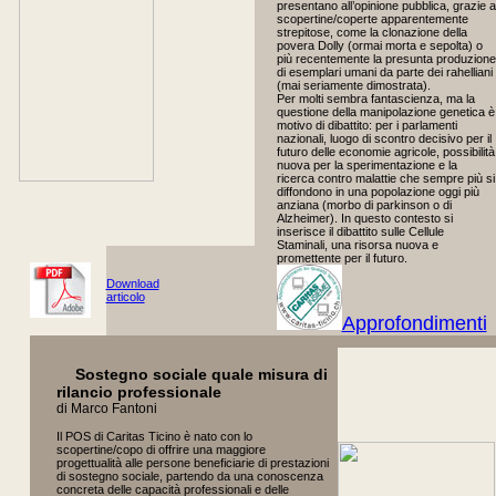
presentano all’opinione pubblica, grazie a
scopertine/coperte apparentemente
strepitose, come la clonazione della
povera Dolly (ormai morta e sepolta) o
più recentemente la presunta produzione
di esemplari umani da parte dei rahelliani
(mai seriamente dimostrata).
Per molti sembra fantascienza, ma la
questione della manipolazione genetica è
motivo di dibattito: per i parlamenti
nazionali, luogo di scontro decisivo per il
futuro delle economie agricole, possibilità
nuova per la sperimentazione e la
ricerca contro malattie che sempre più si
diffondono in una popolazione oggi più
anziana (morbo di parkinson o di
Alzheimer). In questo contesto si
inserisce il dibattito sulle Cellule
Staminali, una risorsa nuova e
promettente per il futuro.
Download
articolo
Approfondimenti
Sostegno sociale quale misura di
rilancio professionale
di Marco Fantoni
Il POS di Caritas Ticino è nato con lo
scopertine/copo di offrire una maggiore
progettualità alle persone beneficiarie di prestazioni
di sostegno sociale, partendo da una conoscenza
concreta delle capacità professionali e delle