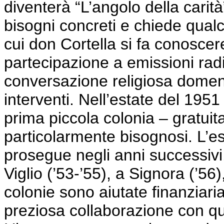
diventerà “L’angolo della carità
bisogni concreti e chiede qual
cui don
Cortella
si fa conoscer
partecipazione
a
emissioni rad
conversazione religiosa domenic
interventi.
Nell’estate del 1951
prima piccola colonia – gratuit
particolarmente bisognosi. L’
prosegue negli anni successivi
Viglio
(’53-’55), a Signora (’56)
colonie sono aiutate finanziar
preziosa collaborazione con q