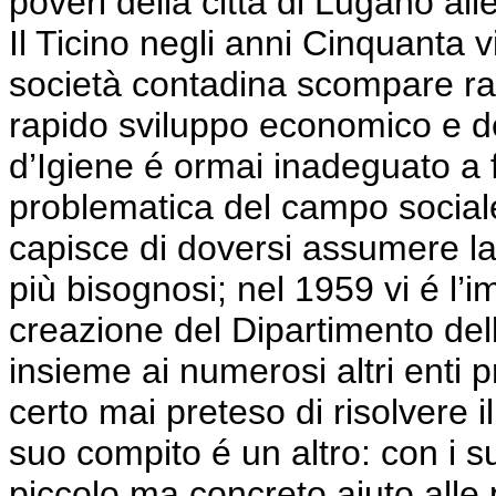
poveri della città
di
Lugano alle
Il Ticino negli anni Cinquanta v
società contadina scompare ra
rapido sviluppo economico e 
d’Igiene é ormai inadeguato a f
problematica del campo sociale
capisce di doversi assumere la 
più bisognosi; nel 1959 vi é l’
creazione del Dipartimento del
insieme ai numerosi altri enti p
certo mai preteso di risolvere i
suo compito é un altro: con i 
piccolo ma concreto aiuto alle