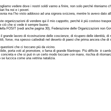
ogliamo vedere dove i nostri soldi vanno a finire, non solo perché riteniamo c
i fra noi e i poveri.
Bosnia ma l’ho visto addosso ad una signora svizzera, mentre lo avevo dato alla
 organizzazioni di vendere qui il mio cappotto, perché è più costoso trasporta
e ciò che si vede è sempre buono.
 della FOSIT (vedi anche pagina 30), Federazione delle Organizzazioni non Gov
o il grande lavoro di ricostruzione delle coscienze, di ricupero delle identità, d
tili, forse, ma spesso cattedrali nel deserto di paesi che prima ancora che di 
 questioni che ci toccano più da vicino.
ile, porta voti al promotore, o fama di grande filantropo. Più difficile
è cambi
concreta e che si può in un certo modo toccare con mano, rischia di ritornar
 se luccica come una vetrina natalizia.