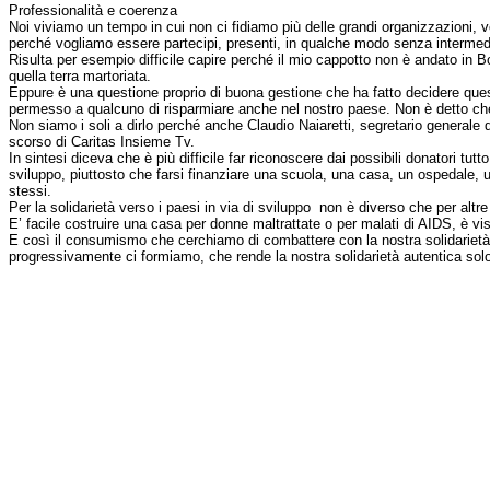
Professionalità e coerenza
Noi viviamo un tempo in cui non ci fidiamo più delle grandi organizzazioni, v
perché vogliamo essere partecipi, presenti, in qualche modo senza intermediar
Risulta per esempio difficile capire perché il mio cappotto non è andato in 
quella terra martoriata.
Eppure è una questione proprio di buona gestione che ha fatto decidere queste
permesso a qualcuno di risparmiare anche nel nostro paese. Non è detto ch
Non siamo i soli a dirlo perché anche Claudio Naiaretti, segretario generale
scorso di Caritas Insieme Tv.
In sintesi diceva che è più difficile far riconoscere dai possibili donatori tutt
sviluppo, piuttosto che farsi finanziare una scuola, una casa, un ospedale, u
stessi.
Per la solidarietà verso i paesi in via di sviluppo
non è diverso che per altre
E’ facile costruire una casa per donne maltrattate o per malati di AIDS, è visib
E così il consumismo che cerchiamo di combattere con la nostra solidarietà 
progressivamente ci formiamo, che rende la nostra solidarietà autentica solo