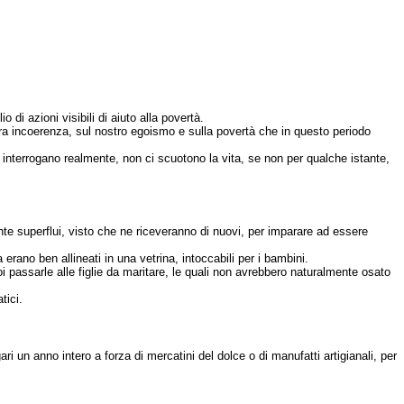
o di azioni visibili di aiuto alla povertà.
tra incoerenza, sul nostro egoismo e sulla povertà che in questo periodo
ci interrogano realmente, non ci scuotono la vita, se non per qualche istante,
ente superflui, visto che ne riceveranno di nuovi, per imparare ad essere
erano ben allineati in una vetrina, intoccabili per i bambini.
oi passarle alle figlie da maritare, le quali non avrebbero naturalmente osato
tici.
un anno intero a forza di mercatini del dolce o di manufatti artigianali, per