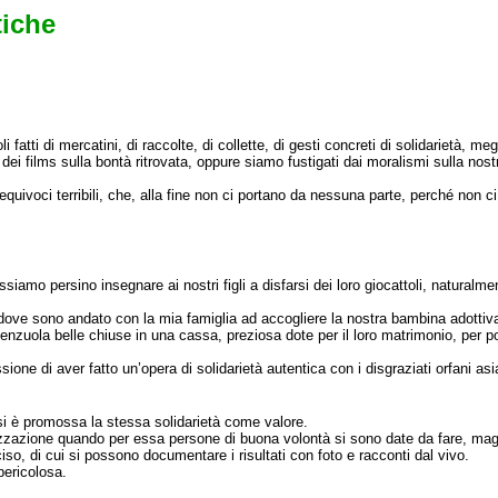
tiche
fatti di mercatini, di raccolte, di collette, di gesti concreti di solidarietà, megli
dei films sulla bontà ritrovata, oppure siamo fustigati dai moralismi sulla nos
e equivoci terribili, che, alla fine non ci portano da nessuna parte, perché non 
iamo persino insegnare ai nostri figli a disfarsi dei loro giocattoli, naturalm
o dove sono andato con la mia famiglia ad accogliere la nostra bambina adottiva 
lenzuola belle chiuse in una cassa, preziosa dote per il loro matrimonio, per p
ne di aver fatto un’opera di solidarietà autentica con i disgraziati orfani asia
si è promossa la stessa solidarietà come valore.
zazione quando per essa persone di buona volontà si sono date da fare, magari 
, di cui si possono documentare i risultati con foto e racconti dal vivo.
pericolosa.