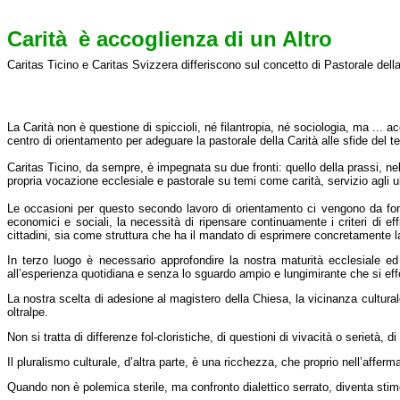
Carità
è accoglienza di un Altro
Caritas Ticino e Caritas Svizzera differiscono sul concetto di Pastorale della
La Carità non è questione di spiccioli, né filantropia, né sociologia, ma ... ac
centro di orientamento per adeguare la pastorale della Carità alle sfide del te
Caritas Ticino, da sempre, è impegnata su due fronti: quello della prassi, n
propria vocazione ecclesiale e pastorale su temi come carità, servizio agli ul
Le occasioni per questo secondo lavoro di orientamento ci vengono da fonti
economici e sociali, la necessità di ripensare continuamente i criteri di e
cittadini, sia come struttura che ha il mandato di esprimere concretamente la
In terzo luogo è necessario approfondire la nostra maturità ecclesiale ed
all’esperienza quotidiana e senza lo sguardo ampio e lungimirante che si effon
La nostra scelta di adesione al magistero della Chiesa, la vicinanza culturale e
oltralpe.
Non si tratta di differenze fol-cloristiche, di questioni di vivacità o serietà, 
Il pluralismo culturale, d’altra parte, è una ricchezza, che proprio nell’affer
Quando non è polemica sterile, ma confronto dialettico serrato, diventa stim