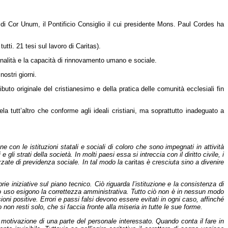
a di Cor Unum, il Pontificio Consiglio il cui presidente Mons. Paul Cordes ha
tutti. 21 tesi sul lavoro di Caritas).
iginalità e la capacità di rinnovamento umano e sociale.
nostri giorni.
to originale del cristianesimo e della pratica delle comunità ecclesiali fin
la tutt’altro che conforme agli ideali cristiani, ma soprattutto inadeguato a
 con le istituzioni statali e sociali di coloro che sono impegnati in attività
i strati della società. In molti paesi essa si intreccia con il diritto civile, i
zzate di previdenza sociale. In tal modo la
caritas
è cresciuta sino a divenire
e iniziative sul piano tecnico. Ciò riguarda l’istituzione e la consistenza di
 loro uso esigono la correttezza amministrativa. Tutto ciò non è in nessun modo
oni positive. Errori e passi falsi devono essere evitati in ogni caso, affinché
non resti solo, che si faccia fronte alla miseria in tutte le sue forme.
motivazione di una parte del personale interessato. Quando conta il fare in