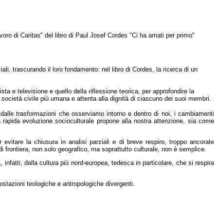
avoro di Caritas" del libro di Paul Josef Cordes "Ci ha amati per primo"
iali, trascurando il loro fondamento: nel libro di Cordes, la ricerca di un
ista e televisione e quello della riflessione teorica, per approfondire la
a società civile più umana e attenta alla dignità di ciascuno dei suoi membri.
 dalle trasformazioni che osserviamo intorno e dentro di noi, i cambiamenti
la rapida evoluzione socioculturale propone alla nostra attenzione, sia come
vitare la chiusura in analisi parziali e di breve respiro, troppo ancorate
di frontiera, non solo geografico, ma soprattutto culturale, non è semplice.
, infatti, dalla cultura più nord-europea, tedesca in particolare, che si respira
impostazioni teologiche e antropologiche divergenti.