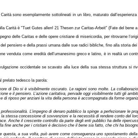
la Carità sono esemplarmente sottolineati in un libro, maturato dall’esperienz
ulla Carità è "Tuet Gutes allen! 21 Thesen zur Caritas-Arbeit"
(Fate del bene a 
impegno delle Caritas e delle opere cristiane di misericordia, per ritrovarne l’or
el pensiero e della prassi umana dalle sue radici bibliche, fino alla storia dei 
ne venduta come eredità dell’umanesimo greco e latino, è in realtà un contribu
vulgazione occidentale se scavato alla luce della sua stessa struttura si rive
l prelato tedesco la parola:
re di Dio si è visibilmente oscurato. Le ragioni sono molte. La collaborazione
e il pensiero. L’azione caritativa, pervade oggi visibilmente tutti gli ambiti e gl
case di riposo per anziani la vita della persona è accompagnata da forme organi
rofessionalità. L’impegno di denaro pubblico la spinge a perfezionare le propri
, anzi, la stessa concessione di sovvenzioni e la necessità di rendere conto del
ce. Anche il crescente controllo da parte degli enti pubblici ha delle ripercussi
 fine anche per i cristiani è decisivo che il bene sia fatto, che chi ha bisogno 
no e questa, a sua volta, può avere come conseguenza uno spostamento della 