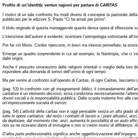
Profilo di un’identità: ventun ragioni per parlare di CARITAS
I motivi di un tale confronto fra modi diversi di concepire la pastorale del
pubblicato per le edizioni S. Paolo "Ci ha amati per primo".
Il titolo originale di questa maneggevole quanto densa opera di riflessione s
L’intenzione dell’autore è evidente: ricentrare l’antropologia sottostante all’
Per far ciò Mons. Cordes ripercorre, in brevi ma intense pennellate, la storia d
Emerge un quadro sorprendente in cui ad esempio, la filantropia, che ci vie
dalle origini.
Anche il presunto umanesimo delle religioni orientali o meglio della loro di
rispondere alla domanda di senso dell’uomo di ogni tempo.
Ma per venire al confronto sull’operato di Caritas, di ogni Caritas, lasciamo a
(pag. 53)
In confronto con gli insegnamenti biblici, il comandamento dell’amo
caritative è un elemento decisivo; essa condiziona necessariamente l’attenzione 
doveri sociali e la responsabilità pubblica. Dalla scuola materna fino alle 
un’impressionante società di servizi.
(pag. 54)
L’attività della
caritas
non è oggi pensabile senza un alto grado di p
tutte le opere caritative; del resto i contratti dì lavoro e i piani attuativi
da deplorare, dal momento che, anzi, aumenta le possibilità di un aiuto effica
non se ne ricevano danni di immagine o non si creino motivi di diffidenza. Alla
D’altra parte professionalità significa anche oggettivizzazione dell’impeg